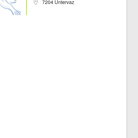
7204 Untervaz
Office 365
Outlook Live