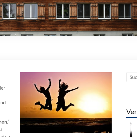
der
und
Ver
nen.“
u
reten