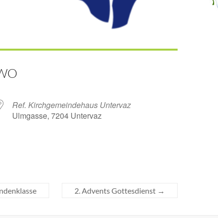
WO
Ref. Kirchgemeindehaus Untervaz
Ulmgasse, 7204 Untervaz
ender
iCalendar
andenklasse
2. Advents Gottesdienst
→