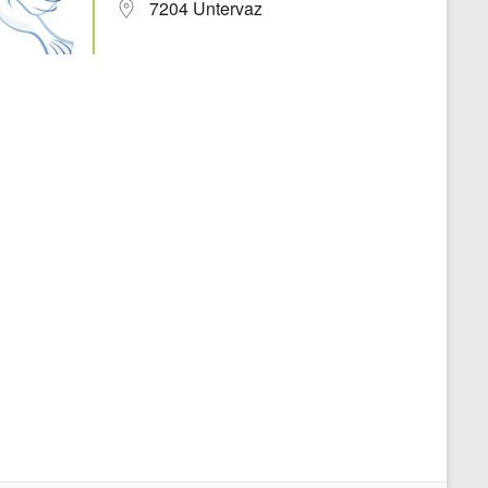
7204 Untervaz
Office 365
Outlook Live