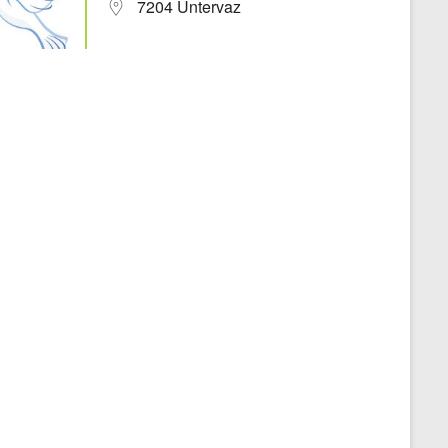
7204 Untervaz
Office 365
Outlook Live