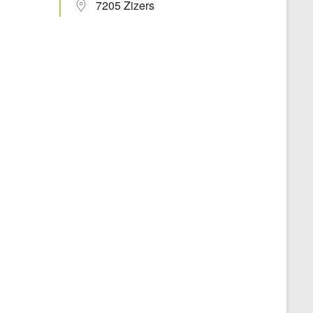
7205 Zizers
Office 365
Outlook Live