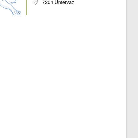
7204 Untervaz
Office 365
Outlook Live