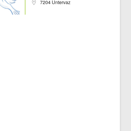
7204 Untervaz
Office 365
Outlook Live